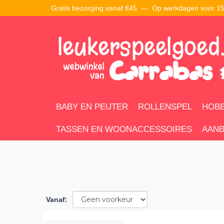
Gratis bezorging vanaf €45 —
Op werkdagen voor 15:
BABY EN PEUTER
ROLLENSPEL
HOBB
TASSEN EN WOONACCESSOIRES
AANB
Vanaf
: