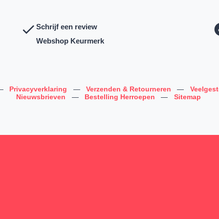
Schrijf een review
Webshop Keurmerk
—
Privacyverklaring
—
Verzenden & Retourneren
—
Veelges
Nieuwsbrieven
—
Bestelling Herroepen
—
Sitemap