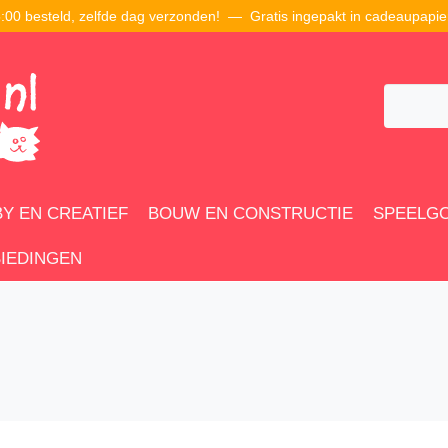
00 besteld, zelfde dag verzonden! — Gratis ingepakt in cadeaupapie
Y EN CREATIEF
BOUW EN CONSTRUCTIE
SPEELG
IEDINGEN