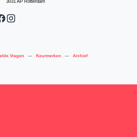
3031 AP Rotterdam
telde Vragen
—
Keurmerken
—
Archief