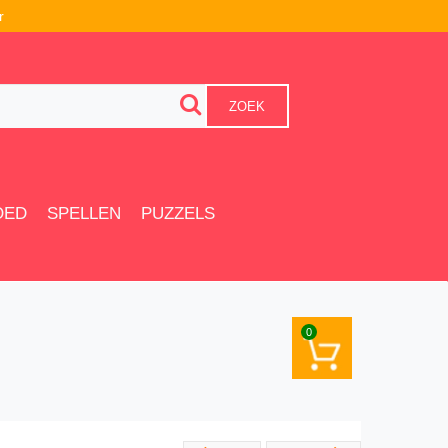
r
ZOEK
OED
SPELLEN
PUZZELS
0