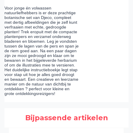
Voor jonge én volwassen
natuurliefhebbers is er deze prachtige
botanische set van Djeco, compleet
met dertig afbeeldingen die je zelf kunt
verfraaien met echte, gedroogde
planten! Trek eropuit met de compacte
plantenpers en verzamel onderweg
bladeren en bloemen. Leg je vondsten
tussen de lagen van de pers en span je
de riem goed aan. Na een paar dagen
zijn ze mooi gedroogd en klaar om te
bewaren in het bijgeleverde herbarium
of om de illustraties mee te versieren.
Het duidelijke instructieboekje legt stap
voor stap uit hoe je alles goed droogt
en bewaart. Een creatieve en leerzame
manier om de natuur van dichtbij te
ontdekken ? perfect voor kleine en
grote ontdekkingsreizigers!
Bijpassende artikelen