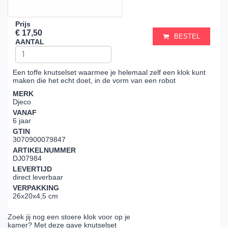
Prijs
€ 17,50
BESTEL
AANTAL
Een toffe knutselset waarmee je helemaal zelf een klok kunt
maken die het echt doet, in de vorm van een robot
MERK
Djeco
VANAF
6 jaar
GTIN
3070900079847
ARTIKELNUMMER
DJ07984
LEVERTIJD
direct leverbaar
VERPAKKING
26x20x4,5 cm
Zoek jij nog een stoere klok voor op je
kamer? Met deze gave knutselset