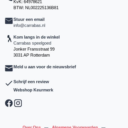
KvK: 64978621
BTW: NL002225136B81
Stuur een email
info@carrabas.nl
Kom langs in de winkel
Carrabas speelgoed
Jonker Fransstraat 99
3031 AP Rotterdam
Meld u aan voor de nieuwsbrief
Schrijf een review
Webshop Keurmerk
Over Ons
—
Algemene Voorwaarden
—