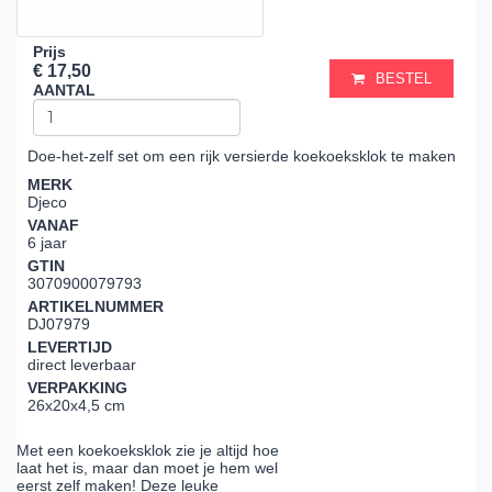
Prijs
€ 17,50
BESTEL
AANTAL
Doe-het-zelf set om een rijk versierde koekoeksklok te maken
MERK
Djeco
VANAF
6 jaar
GTIN
3070900079793
ARTIKELNUMMER
DJ07979
LEVERTIJD
direct leverbaar
VERPAKKING
26x20x4,5 cm
Met een koekoeksklok zie je altijd hoe
laat het is, maar dan moet je hem wel
eerst zelf maken! Deze leuke