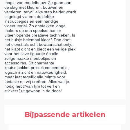
magie van modelbouw. Ze gaan aan
de slag met kleuren, bouwen en
versieren, terwijl elke stap helder wordt
uitgelegd via een duidelijke
instructiegids én een handige
videotutorial. Zo ontdekken jonge
makers op een speelse manier
uiteenlopende creatieve technieken. Is
het huisje helemaal klaar? Dan doet
het dienst als echt bewaarschattentje:
het klapt dicht en biedt een veilige plek
voor het lieve figuurtje én alle
zelfgemaakte meubeltjes en
accessoires. Dit charmante
knutselpakket prikkelt concentratie,
logisch inzicht en nauwkeurigheid,
maar laat tegelijk alle ruimte voor
fantasie en vrij creëren. Alles wat je
nodig hebt?van lijm tot verf en
stickers?zit gewoon in de doos!
Bijpassende artikelen