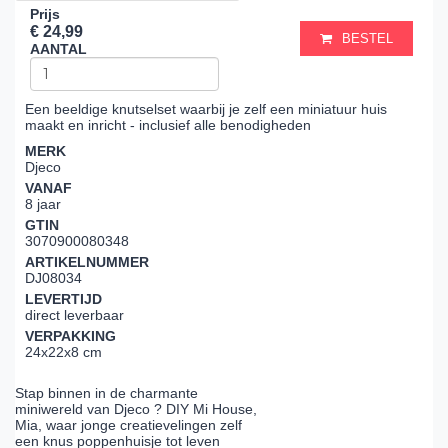
Prijs
€ 24,99
BESTEL
AANTAL
Een beeldige knutselset waarbij je zelf een miniatuur huis
maakt en inricht - inclusief alle benodigheden
MERK
Djeco
VANAF
8 jaar
GTIN
3070900080348
ARTIKELNUMMER
DJ08034
LEVERTIJD
direct leverbaar
VERPAKKING
24x22x8 cm
Stap binnen in de charmante
miniwereld van Djeco ? DIY Mi House,
Mia, waar jonge creatievelingen zelf
een knus poppenhuisje tot leven