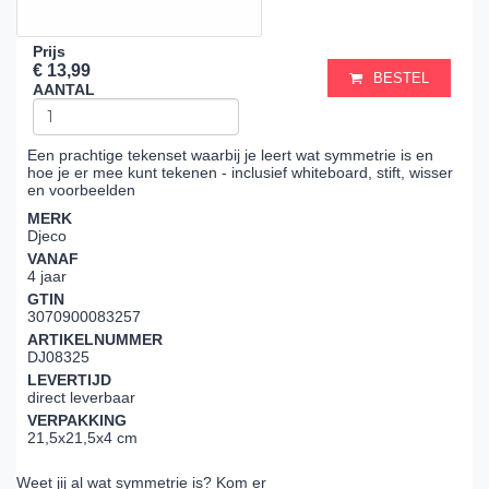
Prijs
€ 13,99
BESTEL
AANTAL
Een prachtige tekenset waarbij je leert wat symmetrie is en
hoe je er mee kunt tekenen - inclusief whiteboard, stift, wisser
en voorbeelden
MERK
Djeco
VANAF
4 jaar
GTIN
3070900083257
ARTIKELNUMMER
DJ08325
LEVERTIJD
direct leverbaar
VERPAKKING
21,5x21,5x4 cm
Weet jij al wat symmetrie is? Kom er