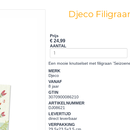
Djeco Filigraa
Prijs
€ 24,99
AANTAL
Een mooie knutselset met filigraan 'Seizoene
MERK
Djeco
VANAF
8 jaar
GTIN
3070900086210
ARTIKELNUMMER
DJ08621
LEVERTIJD
direct leverbaar
VERPAKKING
29,5x23,5x3,5 cm