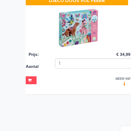
DJECO DOOS VOL FEEËN
Prijs
:
€ 34,99
Aantal
MEER IN