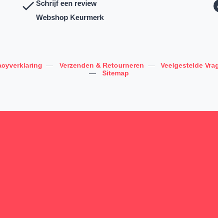
Schrijf een review
Webshop Keurmerk
acyverklaring
—
Verzenden & Retourneren
—
Veelgestelde Vra
—
Sitemap