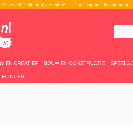
00 besteld, zelfde dag verzonden! — Gratis ingepakt in cadeaupapie
Y EN CREATIEF
BOUW EN CONSTRUCTIE
SPEELG
IEDINGEN