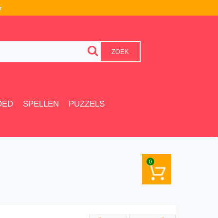
r
ZOEK
OED
SPELLEN
PUZZELS
0