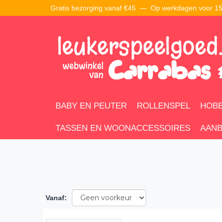
Gratis bezorging vanaf €45 —
Op werkdagen voor 15:
BABY EN PEUTER
ROLLENSPEL
HOBB
TASSEN EN WOONACCESSOIRES
AANB
Vanaf
: