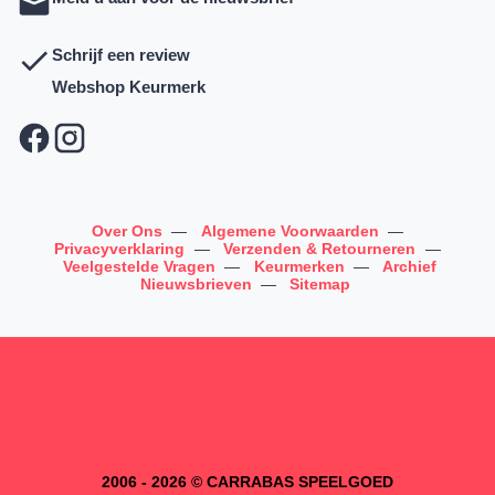
Schrijf een review
Webshop Keurmerk
Over Ons
—
Algemene Voorwaarden
—
Privacyverklaring
—
Verzenden & Retourneren
—
Veelgestelde Vragen
—
Keurmerken
—
Archief
Nieuwsbrieven
—
Sitemap
2006 - 2026 © CARRABAS SPEELGOED