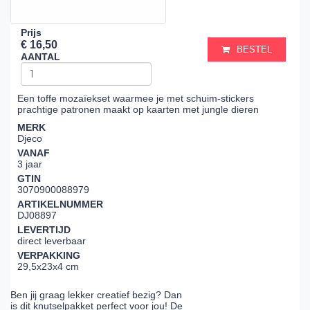
Prijs
€ 16,50
BESTEL
AANTAL
Een toffe mozaïekset waarmee je met schuim-stickers
prachtige patronen maakt op kaarten met jungle dieren
MERK
Djeco
VANAF
3 jaar
GTIN
3070900088979
ARTIKELNUMMER
DJ08897
LEVERTIJD
direct leverbaar
VERPAKKING
29,5x23x4 cm
Ben jij graag lekker creatief bezig? Dan
is dit knutselpakket perfect voor jou! De