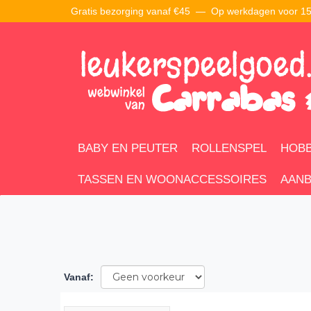
Gratis bezorging vanaf €45 —
Op werkdagen voor 15:
BABY EN PEUTER
ROLLENSPEL
HOBB
TASSEN EN WOONACCESSOIRES
AANB
Vanaf
: