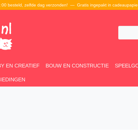
00 besteld, zelfde dag verzonden! — Gratis ingepakt in cadeaupapie
Y EN CREATIEF
BOUW EN CONSTRUCTIE
SPEELG
IEDINGEN