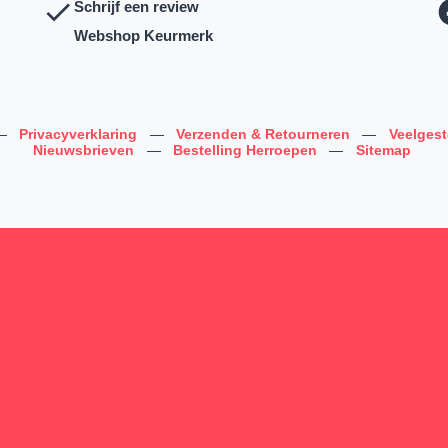
Schrijf een review
Webshop Keurmerk
—
Privacyverklaring
—
Verzenden & Retourneren
—
Veelges
Nieuwsbrieven
—
Bestelling Herroepen
—
Sitemap