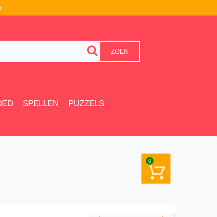
r
ZOEK
OED
SPELLEN
PUZZELS
0