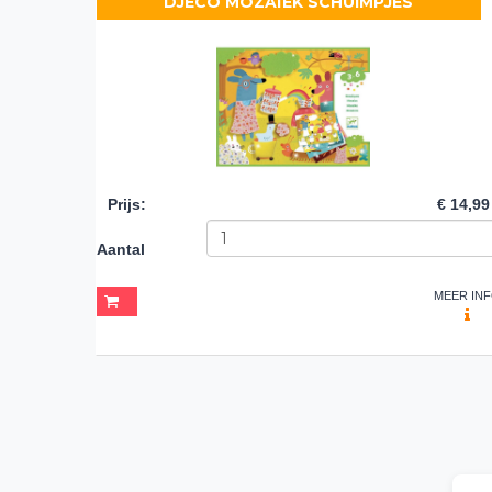
DJECO MOZAÏEK SCHUIMPJES
Prijs
:
€ 14,99
Aantal
MEER IN