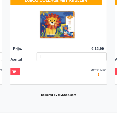
DJECO COLLAGE MET KRULLEN
Prijs
:
€ 12,99
Aantal
A
FO
MEER INFO
powered by
myShop.com