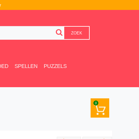
r
ZOEK
OED
SPELLEN
PUZZELS
0