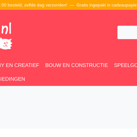
00 besteld, zelfde dag verzonden! — Gratis ingepakt in cadeaupapie
Y EN CREATIEF
BOUW EN CONSTRUCTIE
SPEELG
IEDINGEN