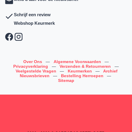
Schrijf een review
Webshop Keurmerk
Over Ons
—
Algemene Voorwaarden
—
Privacyverklaring
—
Verzenden & Retourneren
—
Veelgestelde Vragen
—
Keurmerken
—
Archief
Nieuwsbrieven
—
Bestelling Herroepen
—
Sitemap