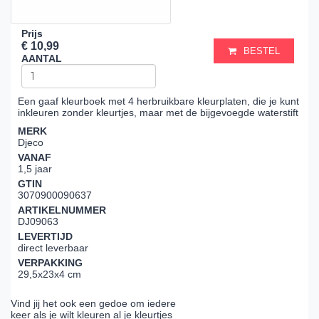
Prijs
€ 10,99
BESTEL
AANTAL
Een gaaf kleurboek met 4 herbruikbare kleurplaten, die je kunt
inkleuren zonder kleurtjes, maar met de bijgevoegde waterstift
MERK
Djeco
VANAF
1,5 jaar
GTIN
3070900090637
ARTIKELNUMMER
DJ09063
LEVERTIJD
direct leverbaar
VERPAKKING
29,5x23x4 cm
Vind jij het ook een gedoe om iedere
keer als je wilt kleuren al je kleurtjes