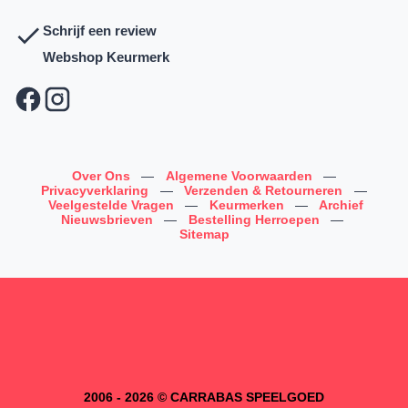
Schrijf een review
Webshop Keurmerk
Over Ons
—
Algemene Voorwaarden
—
Privacyverklaring
—
Verzenden & Retourneren
—
Veelgestelde Vragen
—
Keurmerken
—
Archief
Nieuwsbrieven
—
Bestelling Herroepen
—
Sitemap
2006 - 2026 © CARRABAS SPEELGOED