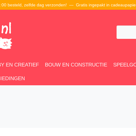
00 besteld, zelfde dag verzonden! — Gratis ingepakt in cadeaupapie
Y EN CREATIEF
BOUW EN CONSTRUCTIE
SPEELG
IEDINGEN