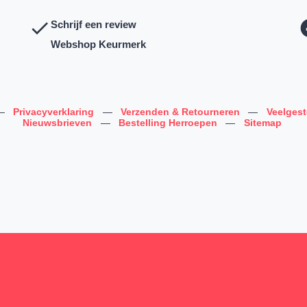
Schrijf een review
Webshop Keurmerk
—
Privacyverklaring
—
Verzenden & Retourneren
—
Veelges
Nieuwsbrieven
—
Bestelling Herroepen
—
Sitemap