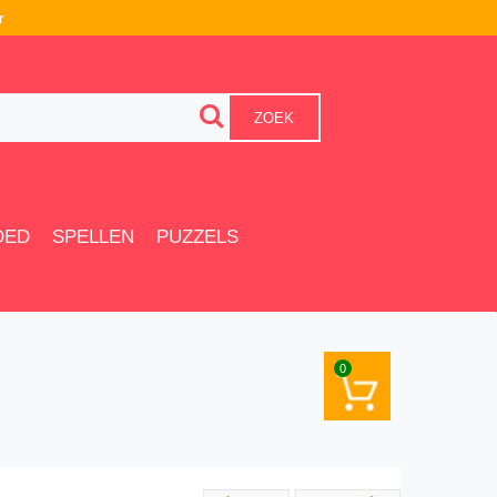
r
ZOEK
OED
SPELLEN
PUZZELS
0