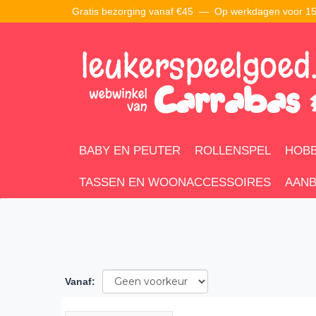
Gratis bezorging vanaf €45 —
Op werkdagen voor 15:
BABY EN PEUTER
ROLLENSPEL
HOBB
TASSEN EN WOONACCESSOIRES
AANB
Vanaf
: