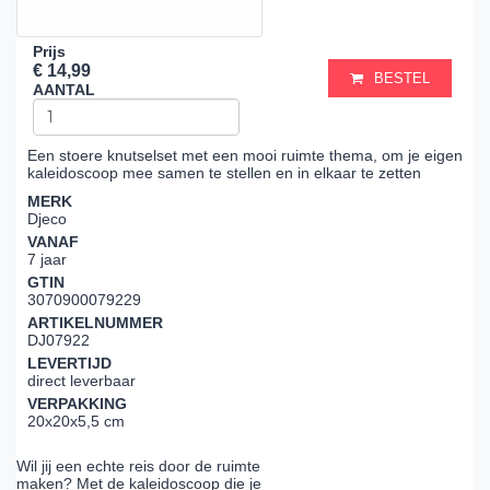
Prijs
€ 14,99
BESTEL
AANTAL
Een stoere knutselset met een mooi ruimte thema, om je eigen
kaleidoscoop mee samen te stellen en in elkaar te zetten
MERK
Djeco
VANAF
7 jaar
GTIN
3070900079229
ARTIKELNUMMER
DJ07922
LEVERTIJD
direct leverbaar
VERPAKKING
20x20x5,5 cm
Wil jij een echte reis door de ruimte
maken? Met de kaleidoscoop die je