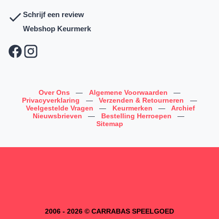
Schrijf een review
Webshop Keurmerk
Over Ons
—
Algemene Voorwaarden
—
Privacyverklaring
—
Verzenden & Retourneren
—
Veelgestelde Vragen
—
Keurmerken
—
Archief
Nieuwsbrieven
—
Bestelling Herroepen
—
Sitemap
2006 - 2026 © CARRABAS SPEELGOED