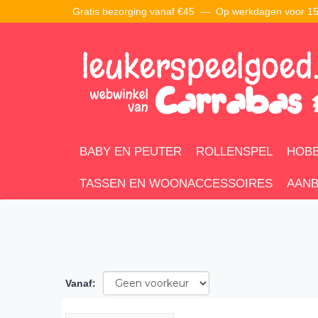
Gratis bezorging vanaf €45 —
Op werkdagen voor 15:
BABY EN PEUTER
ROLLENSPEL
HOBB
TASSEN EN WOONACCESSOIRES
AANB
Vanaf
: