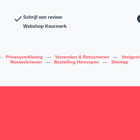
Schrijf een review
Webshop Keurmerk
—
Privacyverklaring
—
Verzenden & Retourneren
—
Veelges
Nieuwsbrieven
—
Bestelling Herroepen
—
Sitemap