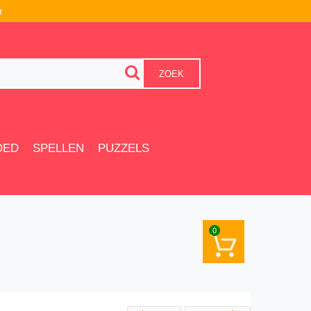
r
ZOEK
OED
SPELLEN
PUZZELS
0