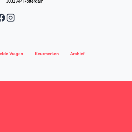
3031 AP Rotterdam
telde Vragen
—
Keurmerken
—
Archief