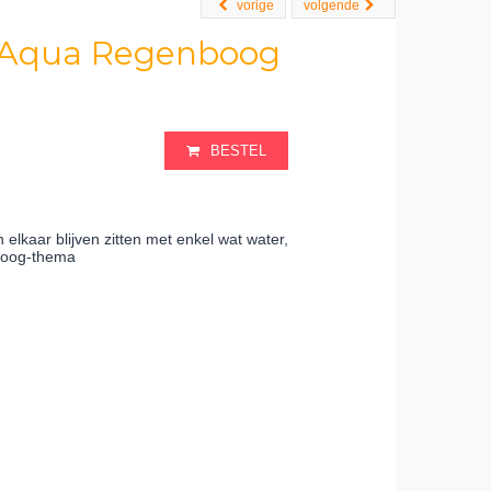
vorige
volgende
c Aqua Regenboog
BESTEL
 elkaar blijven zitten met enkel wat water,
nboog-thema