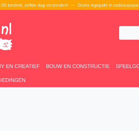
00 besteld, zelfde dag verzonden! — Gratis ingepakt in cadeaupapie
Y EN CREATIEF
BOUW EN CONSTRUCTIE
SPEELG
IEDINGEN