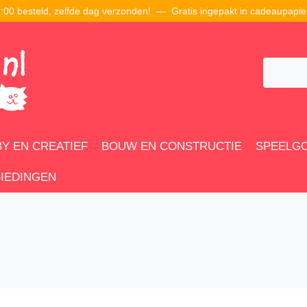
00 besteld, zelfde dag verzonden! — Gratis ingepakt in cadeaupapie
Y EN CREATIEF
BOUW EN CONSTRUCTIE
SPEELG
IEDINGEN