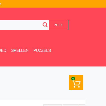
r
ZOEK
OED
SPELLEN
PUZZELS
0