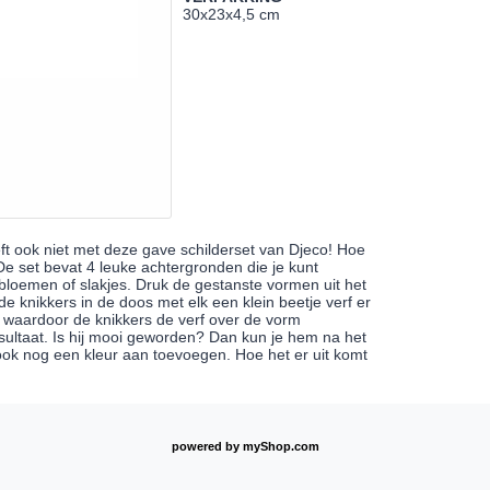
30x23x4,5 cm
eft ook niet met deze gave schilderset van Djeco! Hoe
 De set bevat 4 leuke achtergronden die je kunt
bloemen of slakjes. Druk de gestanste vormen uit het
e knikkers in de doos met elk een klein beetje verf er
 waardoor de knikkers de verf over de vorm
sultaat. Is hij mooi geworden? Dan kun je hem na het
 ook nog een kleur aan toevoegen. Hoe het er uit komt
powered by
myShop.com