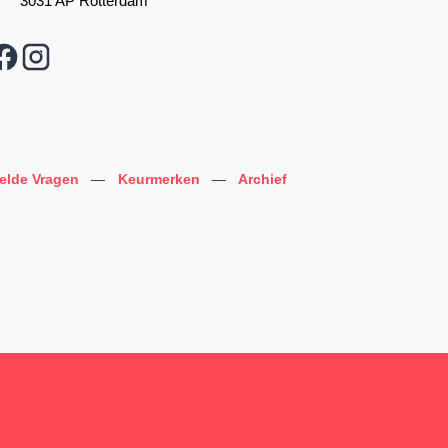
3031 AP Rotterdam
telde Vragen
—
Keurmerken
—
Archief