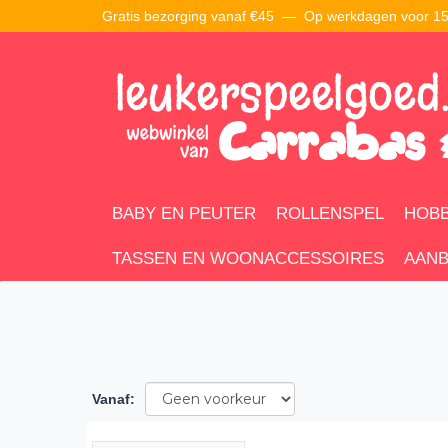
Gratis bezorging vanaf €45 —
Op werkdagen voor 15:
BABY EN PEUTER
ROLLENSPEL
HOBB
TASSEN EN WOONACCESSOIRES
AANB
Vanaf
: