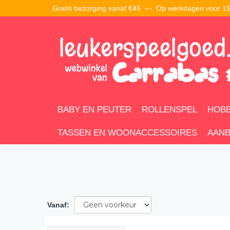
Gratis bezorging vanaf €45 —
Op werkdagen voor 15:
BABY EN PEUTER
ROLLENSPEL
HOBB
TASSEN EN WOONACCESSOIRES
AANB
Vanaf
: