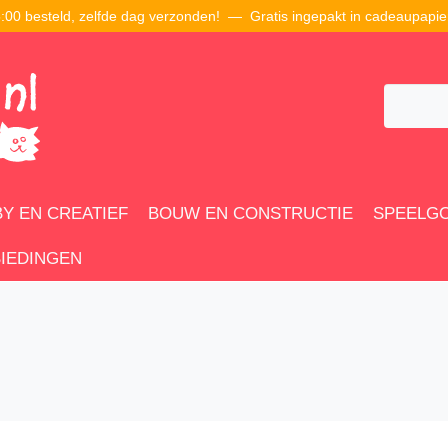
00 besteld, zelfde dag verzonden! — Gratis ingepakt in cadeaupapie
Y EN CREATIEF
BOUW EN CONSTRUCTIE
SPEELG
IEDINGEN