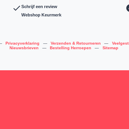
Schrijf een review
Webshop Keurmerk
—
Privacyverklaring
—
Verzenden & Retourneren
—
Veelges
Nieuwsbrieven
—
Bestelling Herroepen
—
Sitemap