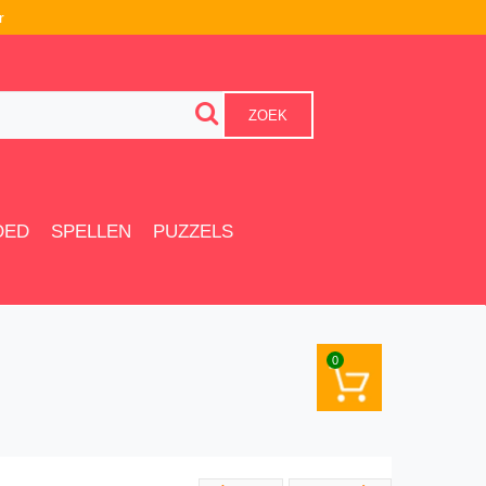
r
ZOEK
OED
SPELLEN
PUZZELS
0