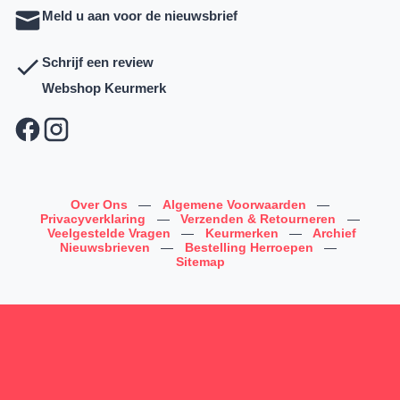
Meld u aan voor de nieuwsbrief
Schrijf een review
Webshop Keurmerk
Over Ons
—
Algemene Voorwaarden
—
Privacyverklaring
—
Verzenden & Retourneren
—
Veelgestelde Vragen
—
Keurmerken
—
Archief
Nieuwsbrieven
—
Bestelling Herroepen
—
Sitemap