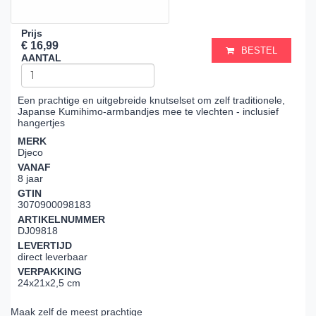
Prijs
€ 16,99
BESTEL
AANTAL
Een prachtige en uitgebreide knutselset om zelf traditionele,
Japanse Kumihimo-armbandjes mee te vlechten - inclusief
hangertjes
MERK
Djeco
VANAF
8 jaar
GTIN
3070900098183
ARTIKELNUMMER
DJ09818
LEVERTIJD
direct leverbaar
VERPAKKING
24x21x2,5 cm
Maak zelf de meest prachtige