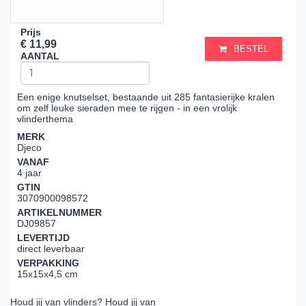
Prijs
€ 11,99
BESTEL
AANTAL
Een enige knutselset, bestaande uit 285 fantasierijke kralen
om zelf leuke sieraden mee te rijgen - in een vrolijk
vlinderthema
MERK
Djeco
VANAF
4 jaar
GTIN
3070900098572
ARTIKELNUMMER
DJ09857
LEVERTIJD
direct leverbaar
VERPAKKING
15x15x4,5 cm
Houd jij van vlinders? Houd jij van