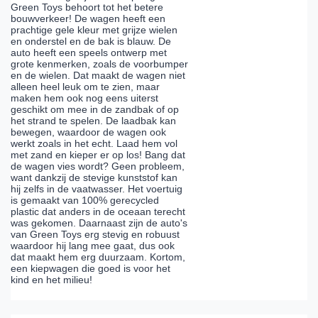
Green Toys behoort tot het betere
bouwverkeer! De wagen heeft een
prachtige gele kleur met grijze wielen
en onderstel en de bak is blauw. De
auto heeft een speels ontwerp met
grote kenmerken, zoals de voorbumper
en de wielen. Dat maakt de wagen niet
alleen heel leuk om te zien, maar
maken hem ook nog eens uiterst
geschikt om mee in de zandbak of op
het strand te spelen. De laadbak kan
bewegen, waardoor de wagen ook
werkt zoals in het echt. Laad hem vol
met zand en kieper er op los! Bang dat
de wagen vies wordt? Geen probleem,
want dankzij de stevige kunststof kan
hij zelfs in de vaatwasser. Het voertuig
is gemaakt van 100% gerecycled
plastic dat anders in de oceaan terecht
was gekomen. Daarnaast zijn de auto's
van Green Toys erg stevig en robuust
waardoor hij lang mee gaat, dus ook
dat maakt hem erg duurzaam. Kortom,
een kiepwagen die goed is voor het
kind en het milieu!