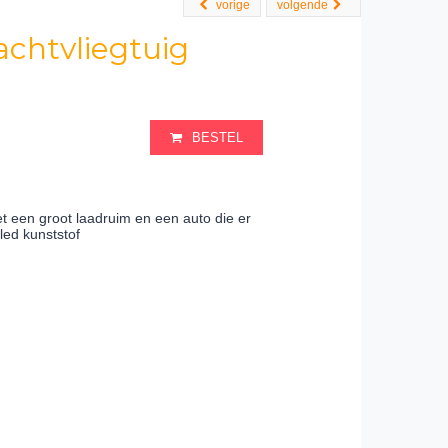
vorige
volgende
achtvliegtuig
BESTEL
t een groot laadruim en een auto die er
led kunststof