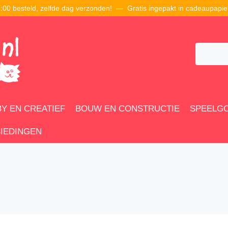
00 besteld, zelfde dag verzonden! — Gratis ingepakt in cadeaupapie
Y EN CREATIEF
BOUW EN CONSTRUCTIE
SPEELG
IEDINGEN