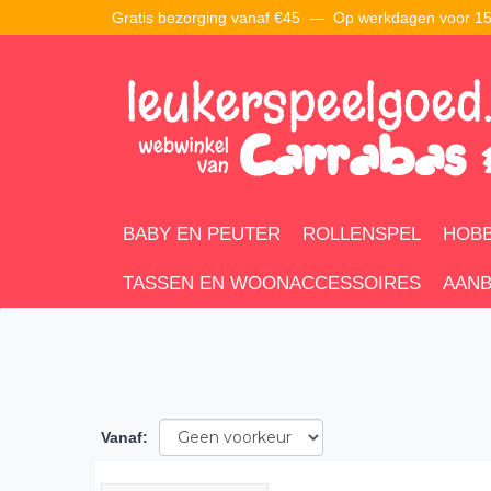
Gratis bezorging vanaf €45 —
Op werkdagen voor 15:
BABY EN PEUTER
ROLLENSPEL
HOBB
TASSEN EN WOONACCESSOIRES
AANB
Vanaf
: