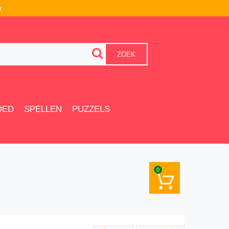
r
ZOEK
OED
SPELLEN
PUZZELS
0