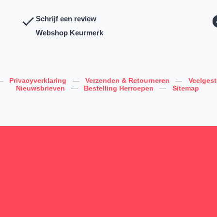
Schrijf een review
Webshop Keurmerk
—
Privacyverklaring
—
Verzenden & Retourneren
—
Veelges
Nieuwsbrieven
—
Bestelling Herroepen
—
Sitemap