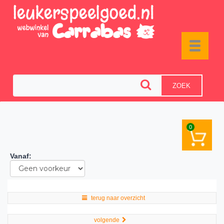
Toggle
navigat
ZOEK
0
Vanaf
:
terug naar overzicht
volgende