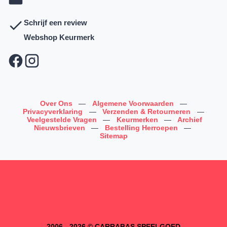
Schrijf een review
Webshop Keurmerk
Over Ons
—
Algemene Voorwaarden
—
Privacyverklaring
—
Verzenden & Retourneren
—
Veelgestelde Vragen
—
Keurmerken
—
Archief
Nieuwsbrieven
—
Bestelling Herroepen
—
Sitemap
2006 - 2026 © CARRABAS SPEELGOED