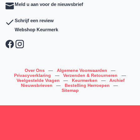
Meld u aan voor de nieuwsbrief
Schrijf een review
Webshop Keurmerk
Over Ons
—
Algemene Voorwaarden
—
Privacyverklaring
—
Verzenden & Retourneren
—
Veelgestelde Vragen
—
Keurmerken
—
Archief
Nieuwsbrieven
—
Bestelling Herroepen
—
Sitemap