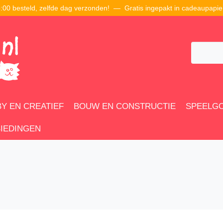
00 besteld, zelfde dag verzonden! — Gratis ingepakt in cadeaupapie
Y EN CREATIEF
BOUW EN CONSTRUCTIE
SPEELG
IEDINGEN