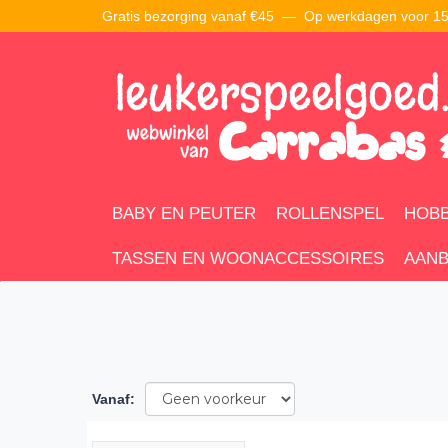
Gratis bezorging vanaf €45 —
Op werkdagen voor 15:
BABY EN PEUTER
ROLLENSPEL
HOBB
TASSEN EN WOONACCESSOIRES
AANB
Vanaf
: