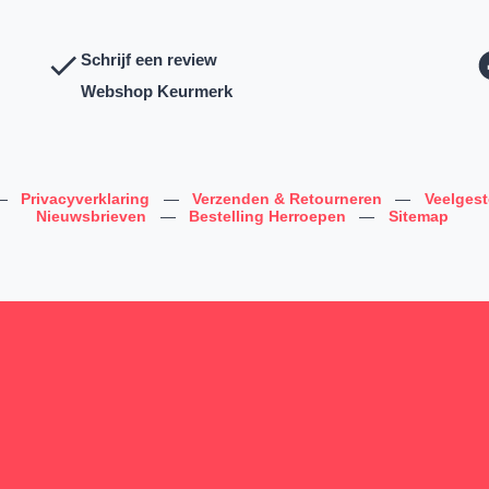
Schrijf een review
Webshop Keurmerk
—
Privacyverklaring
—
Verzenden & Retourneren
—
Veelges
Nieuwsbrieven
—
Bestelling Herroepen
—
Sitemap