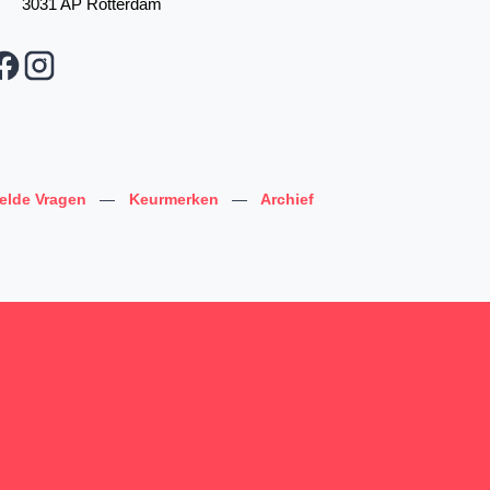
3031 AP Rotterdam
telde Vragen
—
Keurmerken
—
Archief