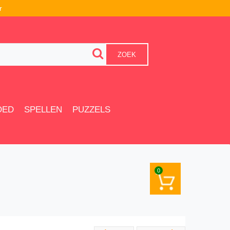
r
ZOEK
OED
SPELLEN
PUZZELS
0