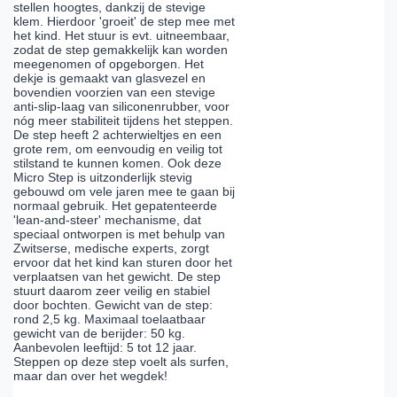
stellen hoogtes, dankzij de stevige
klem. Hierdoor 'groeit' de step mee met
het kind. Het stuur is evt. uitneembaar,
zodat de step gemakkelijk kan worden
meegenomen of opgeborgen. Het
dekje is gemaakt van glasvezel en
bovendien voorzien van een stevige
anti-slip-laag van siliconenrubber, voor
nóg meer stabiliteit tijdens het steppen.
De step heeft 2 achterwieltjes en een
grote rem, om eenvoudig en veilig tot
stilstand te kunnen komen. Ook deze
Micro Step is uitzonderlijk stevig
gebouwd om vele jaren mee te gaan bij
normaal gebruik. Het gepatenteerde
'lean-and-steer' mechanisme, dat
speciaal ontworpen is met behulp van
Zwitserse, medische experts, zorgt
ervoor dat het kind kan sturen door het
verplaatsen van het gewicht. De step
stuurt daarom zeer veilig en stabiel
door bochten. Gewicht van de step:
rond 2,5 kg. Maximaal toelaatbaar
gewicht van de berijder: 50 kg.
Aanbevolen leeftijd: 5 tot 12 jaar.
Steppen op deze step voelt als surfen,
maar dan over het wegdek!