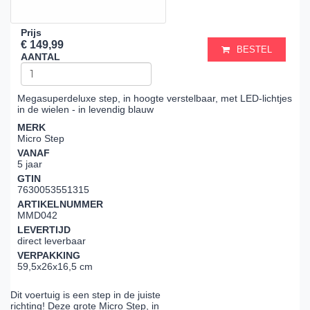
Prijs
€ 149,99
BESTEL
AANTAL
Megasuperdeluxe step, in hoogte verstelbaar, met LED-lichtjes
in de wielen - in levendig blauw
MERK
Micro Step
VANAF
5 jaar
GTIN
7630053551315
ARTIKELNUMMER
MMD042
LEVERTIJD
direct leverbaar
VERPAKKING
59,5x26x16,5 cm
Dit voertuig is een step in de juiste
richting! Deze grote Micro Step, in