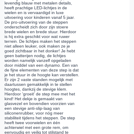
levendig blauw met metalen details,
heeft prachtige LED-lichtjes in de
wielen en is vervaardigd in luxe
uitvoering voor kinderen vanaf 5 jaar.
De pro-uitvoering van de steppen
onderscheidt zich door zijn stoere
brede wielen en brede stuur. Hierdoor
is hij extra geschikt voor wat ruwer
terrein. De lichtjes maken het steppen
niet alleen leuker, ook maken ze je
goed zichtbaar in het donker! Je hebt
geen batterijen nodig, de lichtjes
worden namelijk vanzelf opgeladen
door middel van een dynamo. Een van
de fijne elementen van deze step is dat
je het stuur in de hoogte kan verstellen.
Er zijn 2 vaste standen mogelijk met
daartussen gemakkelijk in te stellen
hoogtes, dankzij de stevige klem.
Hierdoor 'groeit' de step mee met het
kind! Het dekje is gemaakt van
glasvezel en bovendien voorzien van
een stevige anti-slip-laag van
siliconenrubber, voor nóg meer
stabiliteit tijdens het steppen. De step
heeft twee voorwielen en één
achterwiel met een grote rem, om
eenvoudig en veilig tot stilstand te