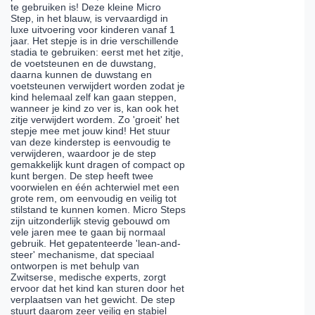
te gebruiken is! Deze kleine Micro
Step, in het blauw, is vervaardigd in
luxe uitvoering voor kinderen vanaf 1
jaar. Het stepje is in drie verschillende
stadia te gebruiken: eerst met het zitje,
de voetsteunen en de duwstang,
daarna kunnen de duwstang en
voetsteunen verwijdert worden zodat je
kind helemaal zelf kan gaan steppen,
wanneer je kind zo ver is, kan ook het
zitje verwijdert wordem. Zo 'groeit' het
stepje mee met jouw kind! Het stuur
van deze kinderstep is eenvoudig te
verwijderen, waardoor je de step
gemakkelijk kunt dragen of compact op
kunt bergen. De step heeft twee
voorwielen en één achterwiel met een
grote rem, om eenvoudig en veilig tot
stilstand te kunnen komen. Micro Steps
zijn uitzonderlijk stevig gebouwd om
vele jaren mee te gaan bij normaal
gebruik. Het gepatenteerde 'lean-and-
steer' mechanisme, dat speciaal
ontworpen is met behulp van
Zwitserse, medische experts, zorgt
ervoor dat het kind kan sturen door het
verplaatsen van het gewicht. De step
stuurt daarom zeer veilig en stabiel