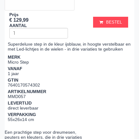
Prijs
€ 129,99
BESTEL
AANTAL
Superdeluxe step in de kleur ijsblauw, in hoogte verstelbaar en
met Led-lichtjes in de wielen - in drie variaties te gebruiken
MERK
Micro Step
VANAF
1 jaar
GTIN
7640170574302
ARTIKELNUMMER
MMD057
LEVERTIJD
direct leverbaar
VERPAKKING
55x26x14 cm
Een prachtige step voor dreumesen,
peuters en kleuters, die in drie variaties