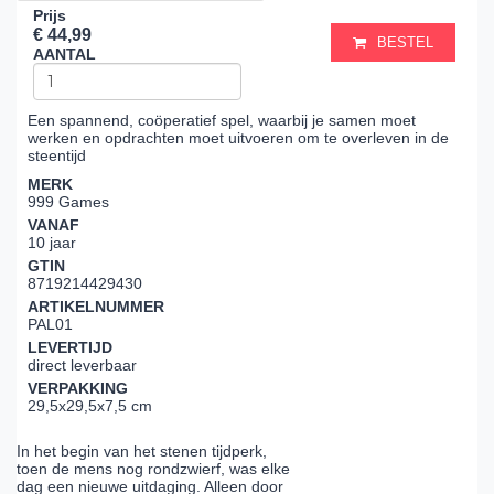
Prijs
€ 44,99
BESTEL
AANTAL
Een spannend, coöperatief spel, waarbij je samen moet
werken en opdrachten moet uitvoeren om te overleven in de
steentijd
MERK
999 Games
VANAF
10 jaar
GTIN
8719214429430
ARTIKELNUMMER
PAL01
LEVERTIJD
direct leverbaar
VERPAKKING
29,5x29,5x7,5 cm
In het begin van het stenen tijdperk,
toen de mens nog rondzwierf, was elke
dag een nieuwe uitdaging. Alleen door