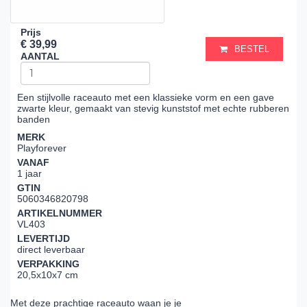
Prijs
€ 39,99
BESTEL
AANTAL
Een stijlvolle raceauto met een klassieke vorm en een gave
zwarte kleur, gemaakt van stevig kunststof met echte rubberen
banden
MERK
Playforever
VANAF
1 jaar
GTIN
5060346820798
ARTIKELNUMMER
VL403
LEVERTIJD
direct leverbaar
VERPAKKING
20,5x10x7 cm
Met deze prachtige raceauto waan je je