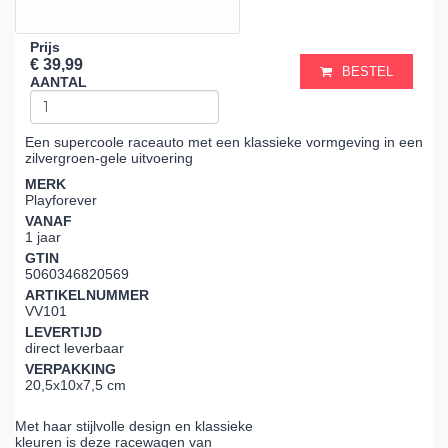
Prijs
€ 39,99
BESTEL
AANTAL
Een supercoole raceauto met een klassieke vormgeving in een
zilvergroen-gele uitvoering
MERK
Playforever
VANAF
1 jaar
GTIN
5060346820569
ARTIKELNUMMER
VV101
LEVERTIJD
direct leverbaar
VERPAKKING
20,5x10x7,5 cm
Met haar stijlvolle design en klassieke
kleuren is deze racewagen van