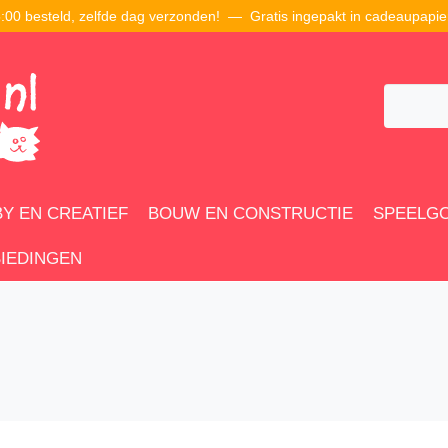
00 besteld, zelfde dag verzonden! — Gratis ingepakt in cadeaupapie
Y EN CREATIEF
BOUW EN CONSTRUCTIE
SPEELG
IEDINGEN