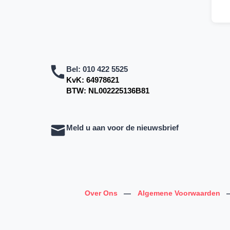
Bel:
010 422 5525
KvK: 64978621
BTW: NL002225136B81
Meld u aan voor de nieuwsbrief
Over Ons
—
Algemene Voorwaarden