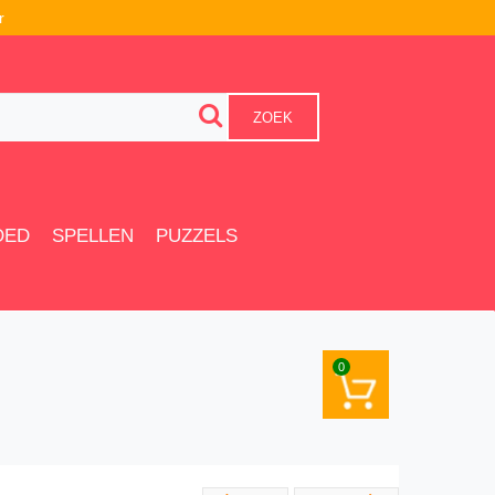
r
ZOEK
OED
SPELLEN
PUZZELS
0