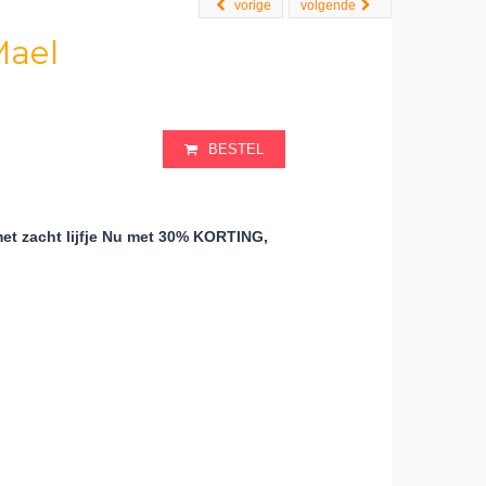
vorige
volgende
Mael
BESTEL
 zacht lijfje
Nu met 30% KORTING,