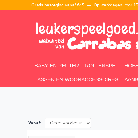
Gratis bezorging vanaf €45 —
Op werkdagen voor 15:
BABY EN PEUTER
ROLLENSPEL
HOBB
TASSEN EN WOONACCESSOIRES
AANB
Vanaf
: