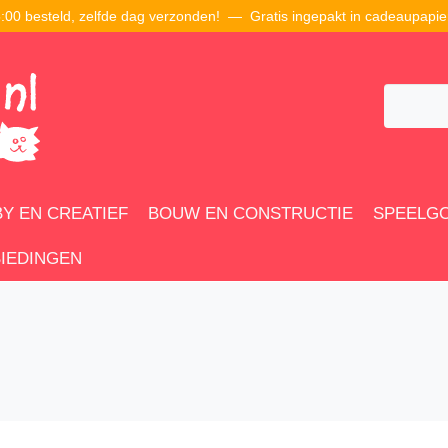
00 besteld, zelfde dag verzonden! — Gratis ingepakt in cadeaupapie
Y EN CREATIEF
BOUW EN CONSTRUCTIE
SPEELG
IEDINGEN