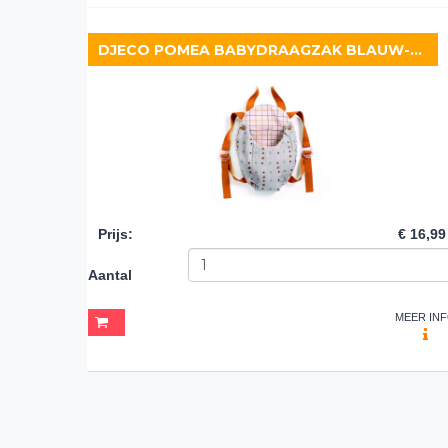
DJECO POMEA BABYDRAAGZAK BLAUW-GRIJS
Prijs
:
€ 16,99
Aantal
MEER IN