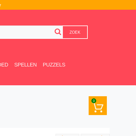
r
ZOEK
OED
SPELLEN
PUZZELS
0