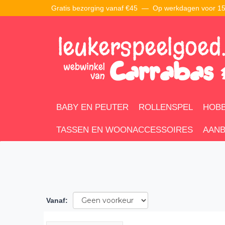
Gratis bezorging vanaf €45 —
Op werkdagen voor 15:
BABY EN PEUTER
ROLLENSPEL
HOBB
TASSEN EN WOONACCESSOIRES
AANB
Vanaf
: