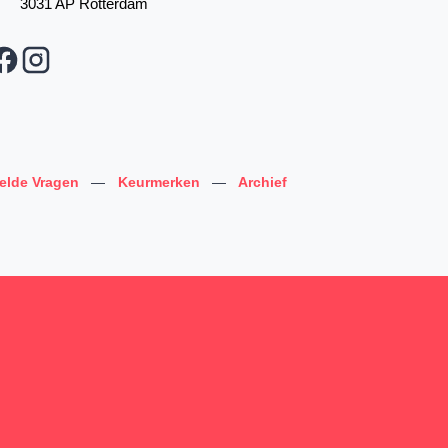
3031 AP Rotterdam
telde Vragen
—
Keurmerken
—
Archief