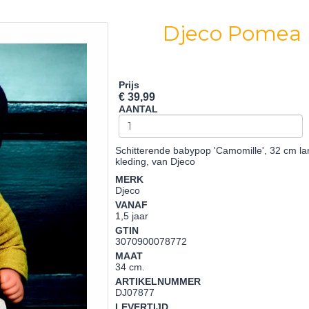
Djeco Pomea
Prijs
€ 39,99
AANTAL
Schitterende babypop 'Camomille', 32 cm lan
kleding, van Djeco
MERK
Djeco
VANAF
1,5 jaar
GTIN
3070900078772
MAAT
34 cm.
ARTIKELNUMMER
DJ07877
LEVERTIJD