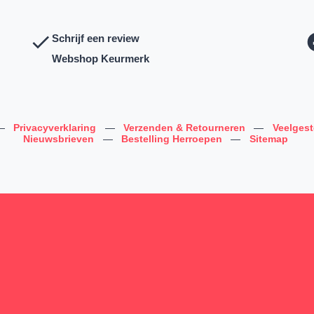
Schrijf een review
Webshop Keurmerk
—
Privacyverklaring
—
Verzenden & Retourneren
—
Veelges
Nieuwsbrieven
—
Bestelling Herroepen
—
Sitemap