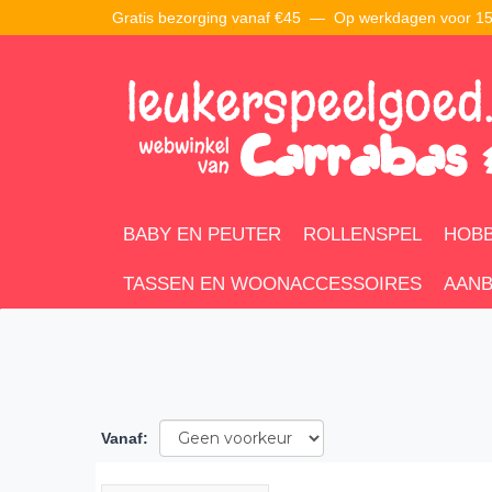
Gratis bezorging vanaf €45 —
Op werkdagen voor 15:
BABY EN PEUTER
ROLLENSPEL
HOBB
TASSEN EN WOONACCESSOIRES
AANB
Vanaf
: