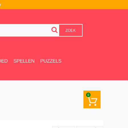
r
ZOEK
OED
SPELLEN
PUZZELS
0