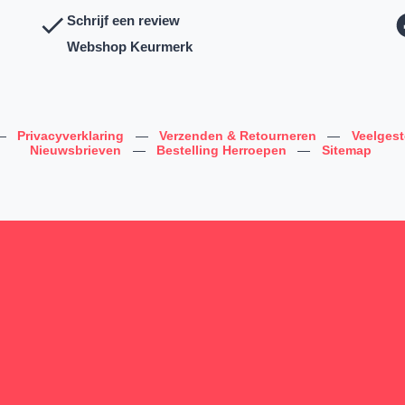
Schrijf een review
Webshop Keurmerk
—
Privacyverklaring
—
Verzenden & Retourneren
—
Veelges
Nieuwsbrieven
—
Bestelling Herroepen
—
Sitemap