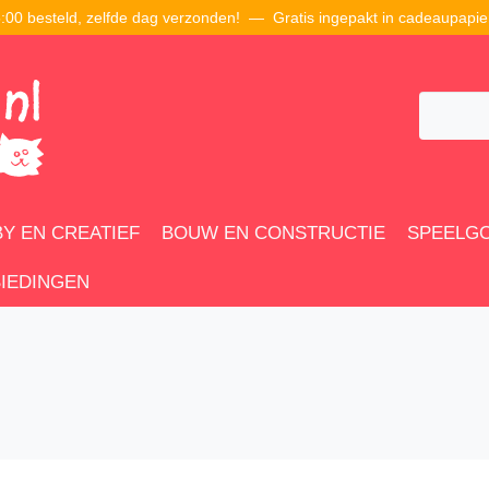
00 besteld, zelfde dag verzonden! — Gratis ingepakt in cadeaupapie
Y EN CREATIEF
BOUW EN CONSTRUCTIE
SPEELG
IEDINGEN