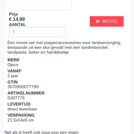
Prijs
€ 14,99
BESTEL
AANTAL
Een mooie set met poppenaccessoires voor tandverzorging,
bestaande uit een etui gevuld met een tandenborstel,
tandpasta, beker en handdoekje
MERK
Djeco
VANAF
2 jaar
GTIN
3070900077799
ARTIKELNUMMER
DJ07779
LEVERTIJD
direct leverbaar
VERPAKKING
21,5x14x6 cm
Net als jij heeft ook jouw pop een eigen