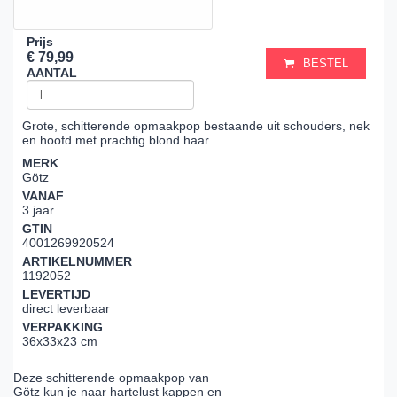
Prijs
€ 79,99
BESTEL
AANTAL
Grote, schitterende opmaakpop bestaande uit schouders, nek
en hoofd met prachtig blond haar
MERK
Götz
VANAF
3 jaar
GTIN
4001269920524
ARTIKELNUMMER
1192052
LEVERTIJD
direct leverbaar
VERPAKKING
36x33x23 cm
Deze schitterende opmaakpop van
Götz kun je naar hartelust kappen en