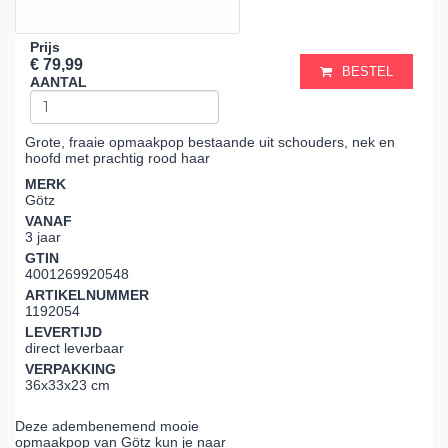
Prijs
€ 79,99
BESTEL
AANTAL
Grote, fraaie opmaakpop bestaande uit schouders, nek en
hoofd met prachtig rood haar
MERK
Götz
VANAF
3 jaar
GTIN
4001269920548
ARTIKELNUMMER
1192054
LEVERTIJD
direct leverbaar
VERPAKKING
36x33x23 cm
Deze adembenemend mooie
opmaakpop van Götz kun je naar