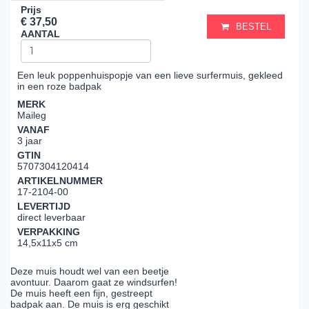
Prijs
€ 37,50
BESTEL
AANTAL
Een leuk poppenhuispopje van een lieve surfermuis, gekleed
in een roze badpak
MERK
Maileg
VANAF
3 jaar
GTIN
5707304120414
ARTIKELNUMMER
17-2104-00
LEVERTIJD
direct leverbaar
VERPAKKING
14,5x11x5 cm
Deze muis houdt wel van een beetje
avontuur. Daarom gaat ze windsurfen!
De muis heeft een fijn, gestreept
badpak aan. De muis is erg geschikt