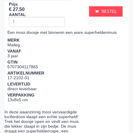
Prijs
€ 27,50
BESTEL
AANTAL
Een mooi doosje met binnenin een ware superheldenmuis
MERK
Maileg
VANAF
3 jaar
GTIN
5707304117865
ARTIKELNUMMER
17-2102-01
LEVERTIJD
direct leverbaar
VERPAKKING
13x8x5 cm
In deze waanzinnig mooi vervaardigde
luciferdoos slaapt een echte superheld!
Trek het doosje open en vindt een muis
die lekker slaapt in zijn bedje. De muis
draagt een superheldencape, een