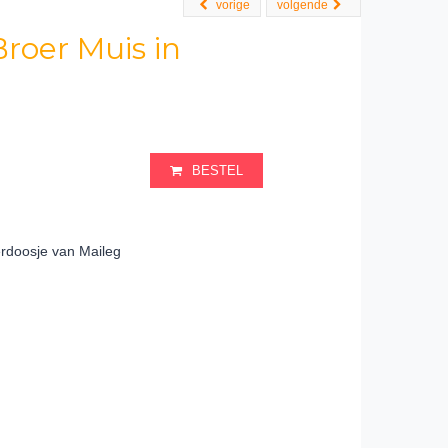
vorige
volgende
roer Muis in
BESTEL
erdoosje van Maileg