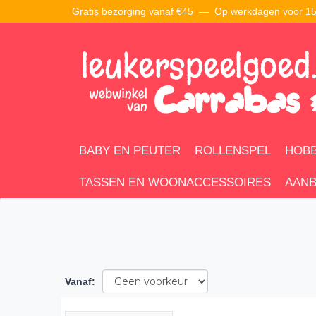
Gratis bezorging vanaf €45 —
Op werkdagen voor 15:
BABY EN PEUTER
ROLLENSPEL
HOBB
TASSEN EN WOONACCESSOIRES
AANB
Vanaf
: