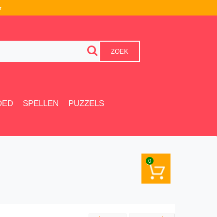
r
ZOEK
OED
SPELLEN
PUZZELS
0