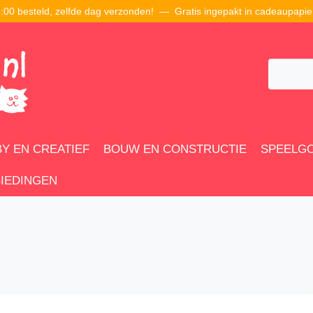
00 besteld, zelfde dag verzonden! — Gratis ingepakt in cadeaupapie
Y EN CREATIEF
BOUW EN CONSTRUCTIE
SPEELG
IEDINGEN