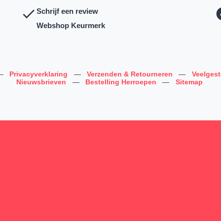
Schrijf een review
Webshop Keurmerk
—
Privacyverklaring
—
Verzenden & Retourneren
—
Veelges
Nieuwsbrieven
—
Bestelling Herroepen
—
Sitemap