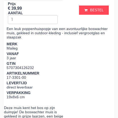
Prijs
€ 39,99
BESTEL
AANTAL
Een leuk poppenhuispopje van een avontuurlijke boswachter
muis, gekleed in outdoor-kleding - inclusief vergrootglas en
slaapzak
MERK
Maileg
VANAF
3 jaar
GTIN
5707304126232
ARTIKELNUMMER
17-3301-00
LEVERTIJD
direct leverbaar
VERPAKKING
19x8x6 cm
Deze muis kent het bos op zijn
duimpje! De boswachter muis is
gekleed in grijze laarzen, een beige