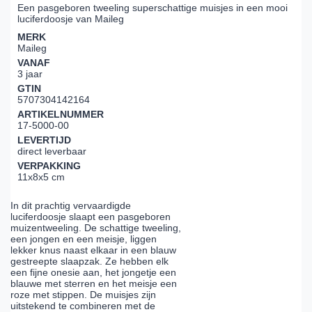
Een pasgeboren tweeling superschattige muisjes in een mooi
luciferdoosje van Maileg
MERK
Maileg
VANAF
3 jaar
GTIN
5707304142164
ARTIKELNUMMER
17-5000-00
LEVERTIJD
direct leverbaar
VERPAKKING
11x8x5 cm
In dit prachtig vervaardigde
luciferdoosje slaapt een pasgeboren
muizentweeling. De schattige tweeling,
een jongen en een meisje, liggen
lekker knus naast elkaar in een blauw
gestreepte slaapzak. Ze hebben elk
een fijne onesie aan, het jongetje een
blauwe met sterren en het meisje een
roze met stippen. De muisjes zijn
uitstekend te combineren met de