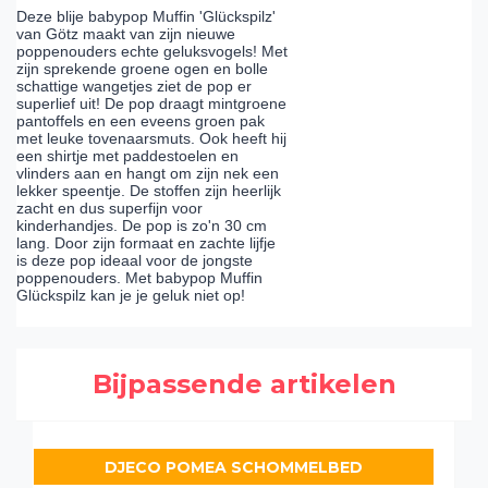
Deze blije babypop Muffin 'Glückspilz'
van Götz maakt van zijn nieuwe
poppenouders echte geluksvogels! Met
zijn sprekende groene ogen en bolle
schattige wangetjes ziet de pop er
superlief uit! De pop draagt mintgroene
pantoffels en een eveens groen pak
met leuke tovenaarsmuts. Ook heeft hij
een shirtje met paddestoelen en
vlinders aan en hangt om zijn nek een
lekker speentje. De stoffen zijn heerlijk
zacht en dus superfijn voor
kinderhandjes. De pop is zo'n 30 cm
lang. Door zijn formaat en zachte lijfje
is deze pop ideaal voor de jongste
poppenouders. Met babypop Muffin
Glückspilz kan je je geluk niet op!
Bijpassende artikelen
DJECO POMEA SCHOMMELBED