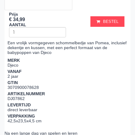
Prijs
€ 34,99
BESTEL
AANTAL
Een vrolijk vormgegeven schommelbedje van Pomea, inclusief
dekentje en kussen, met een perfect formaat van de
babypoppen van Djeco
MERK
Djeco
VANAF
2 jaar
GTIN
3070900078628
ARTIKELNUMMER
DJ07862
LEVERTIJD
direct leverbaar
VERPAKKING
42,5x23,5x4,5 cm
Na een lange dag van spelen en leren