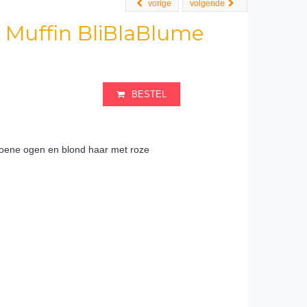
vorige
volgende
 Muffin BliBlaBlume
BESTEL
roene ogen en blond haar met roze