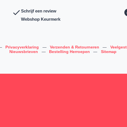
Schrijf een review
Webshop Keurmerk
—
Privacyverklaring
—
Verzenden & Retourneren
—
Veelges
Nieuwsbrieven
—
Bestelling Herroepen
—
Sitemap