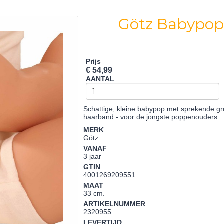
Götz Babypop
Prijs
€ 54,99
AANTAL
Schattige, kleine babypop met sprekende g
haarband - voor de jongste poppenouders
MERK
Götz
VANAF
3 jaar
GTIN
4001269209551
MAAT
33 cm.
ARTIKELNUMMER
2320955
LEVERTIJD