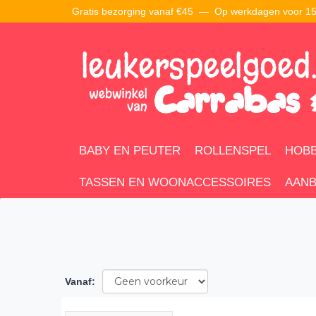
Gratis bezorging vanaf €45 —
Op werkdagen voor 15:
BABY EN PEUTER
ROLLENSPEL
HOBB
TASSEN EN WOONACCESSOIRES
AANB
Vanaf
: