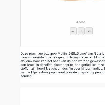
Deze prachtige babypop Muffin 'BliBlaBlume' van Götz i
haar sprekende groene ogen, bolle wangetjes en blonde ha
als jouw haar kan het haar van de pop worden gewassen
een broek in dezelfde bloemenprint, een geribd lichtroze 
stoffen zijn heerlijk zacht en dus fijn voor kinderhandje
zachte lijfje is deze pop ideaal voor de jongste poppeno
houden!