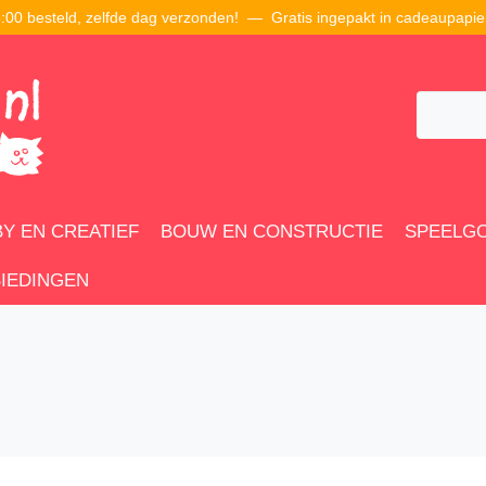
00 besteld, zelfde dag verzonden! — Gratis ingepakt in cadeaupapie
Y EN CREATIEF
BOUW EN CONSTRUCTIE
SPEELG
IEDINGEN