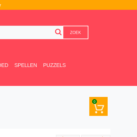
r
ZOEK
OED
SPELLEN
PUZZELS
0