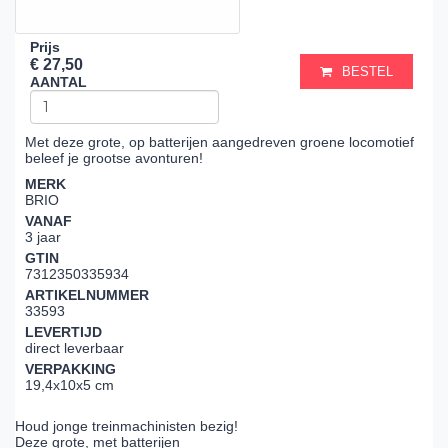
Prijs
€ 27,50
BESTEL
AANTAL
Met deze grote, op batterijen aangedreven groene locomotief
beleef je grootse avonturen!
MERK
BRIO
VANAF
3 jaar
GTIN
7312350335934
ARTIKELNUMMER
33593
LEVERTIJD
direct leverbaar
VERPAKKING
19,4x10x5 cm
Houd jonge treinmachinisten bezig!
Deze grote, met batterijen