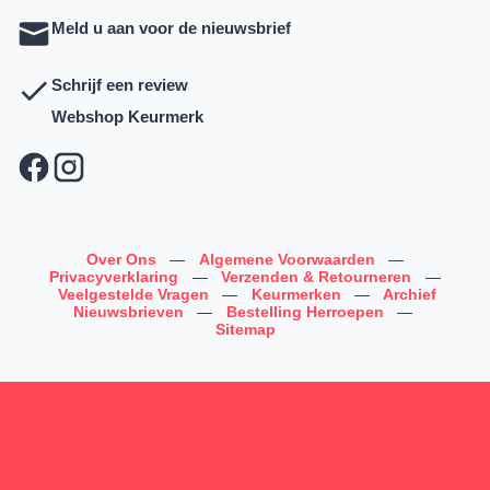
Meld u aan voor de nieuwsbrief
Schrijf een review
Webshop Keurmerk
Over Ons
—
Algemene Voorwaarden
—
Privacyverklaring
—
Verzenden & Retourneren
—
Veelgestelde Vragen
—
Keurmerken
—
Archief
Nieuwsbrieven
—
Bestelling Herroepen
—
Sitemap