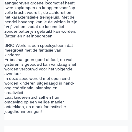
aangedreven groene locomotief heeft
twee koplampen en knoppen voor ´op
volle kracht vooruit´, de achteruit en
het karakteristieke treingeluid. Met de
hendel bovenop kan je de wielen in zijn
´vrij´ zetten, zodat de locomotief
zonder batterijen gebruikt kan worden.
Batterijen niet inbegrepen.
BRIO World is een speelsysteem dat
meegroeit met de fantasie van
kinderen.
Er bestaat geen goed of fout, en wat
gisteren is gebouwd kan vandaag snel
worden verbouwd voor het volgende
avontuur.
In deze speelwereld met open eind
worden kinderen uitgedaagd in hand-
oog coördinatie, planning en
creativiteit.
Laat kinderen zichzelf en hun
omgeving op een veilige manier
ontdekken, en maak fantastische
jeugdherinneringen!