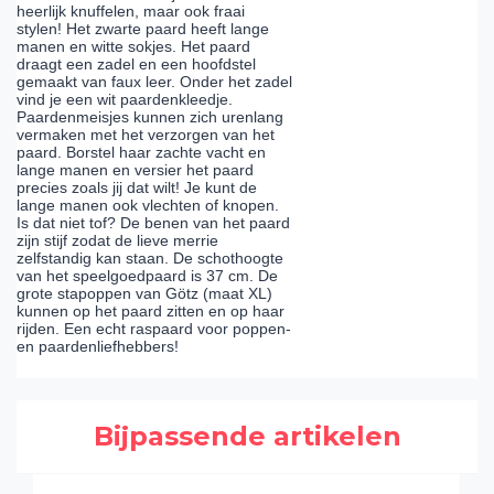
heerlijk knuffelen, maar ook fraai
stylen! Het zwarte paard heeft lange
manen en witte sokjes. Het paard
draagt een zadel en een hoofdstel
gemaakt van faux leer. Onder het zadel
vind je een wit paardenkleedje.
Paardenmeisjes kunnen zich urenlang
vermaken met het verzorgen van het
paard. Borstel haar zachte vacht en
lange manen en versier het paard
precies zoals jij dat wilt! Je kunt de
lange manen ook vlechten of knopen.
Is dat niet tof? De benen van het paard
zijn stijf zodat de lieve merrie
zelfstandig kan staan. De schothoogte
van het speelgoedpaard is 37 cm. De
grote stapoppen van Götz (maat XL)
kunnen op het paard zitten en op haar
rijden. Een echt raspaard voor poppen-
en paardenliefhebbers!
Bijpassende artikelen