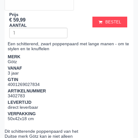
Prijs
€ 59,99
BESTEL
AANTAL
Een schitterend, zwart poppenpaard met lange manen - om te
stylen en te knuffelen
MERK
Götz
VANAF
3 jaar
GTIN
4001269027834
ARTIKELNUMMER
3402783
LEVERTIJD
direct leverbaar
VERPAKKING
50x42x18 cm
Dit schitterende poppenpaard van het
Duitse merk Götz kan je niet alleen