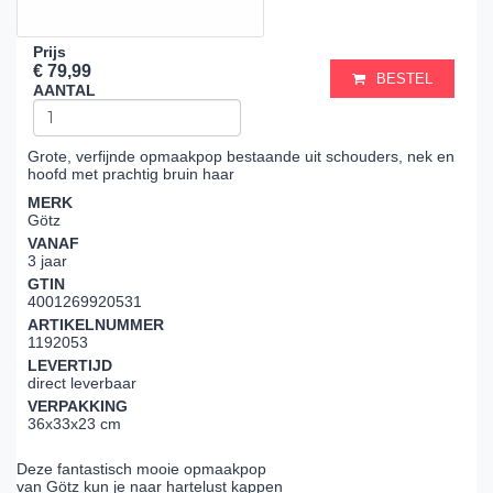
Prijs
€ 79,99
BESTEL
AANTAL
Grote, verfijnde opmaakpop bestaande uit schouders, nek en
hoofd met prachtig bruin haar
MERK
Götz
VANAF
3 jaar
GTIN
4001269920531
ARTIKELNUMMER
1192053
LEVERTIJD
direct leverbaar
VERPAKKING
36x33x23 cm
Deze fantastisch mooie opmaakpop
van Götz kun je naar hartelust kappen