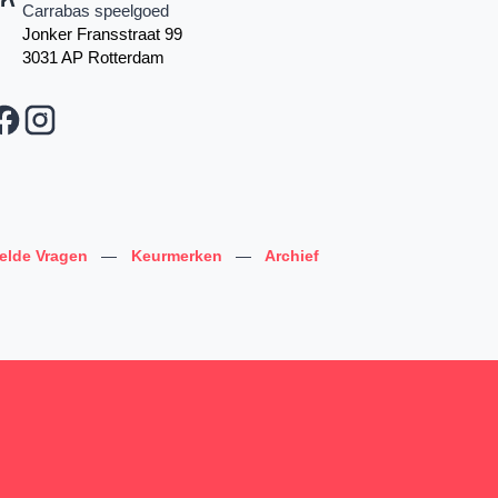
Carrabas speelgoed
Jonker Fransstraat 99
3031 AP Rotterdam
telde Vragen
—
Keurmerken
—
Archief