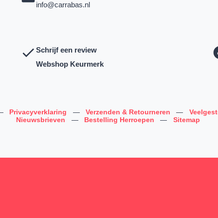
info@carrabas.nl
Schrijf een review
Webshop Keurmerk
—
Privacyverklaring
—
Verzenden & Retourneren
—
Veelges
Nieuwsbrieven
—
Bestelling Herroepen
—
Sitemap