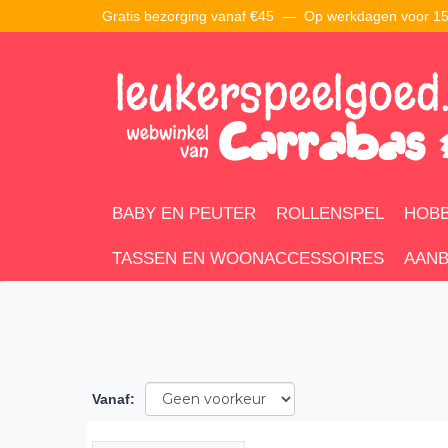
Gratis bezorging vanaf €45 —
Op werkdagen voor 15:
BABY EN PEUTER
ROLLENSPEL
HOBB
TASSEN EN WOONACCESSOIRES
AANB
Vanaf
: