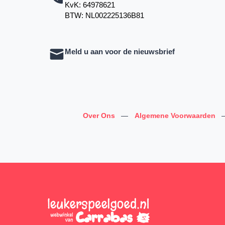
KvK: 64978621
BTW: NL002225136B81
Meld u aan voor de nieuwsbrief
Over Ons
—
Algemene Voorwaarden