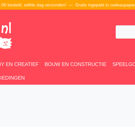
00 besteld, zelfde dag verzonden! — Gratis ingepakt in cadeaupapie
Y EN CREATIEF
BOUW EN CONSTRUCTIE
SPEELG
IEDINGEN