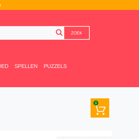
r
ZOEK
OED
SPELLEN
PUZZELS
0