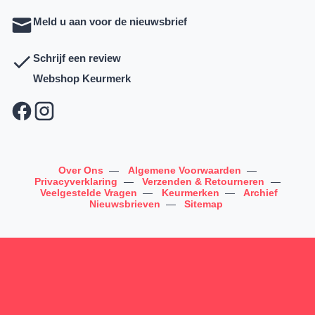
Meld u aan voor de nieuwsbrief
Schrijf een review
Webshop Keurmerk
Over Ons
—
Algemene Voorwaarden
—
Privacyverklaring
—
Verzenden & Retourneren
—
Veelgestelde Vragen
—
Keurmerken
—
Archief
Nieuwsbrieven
—
Sitemap